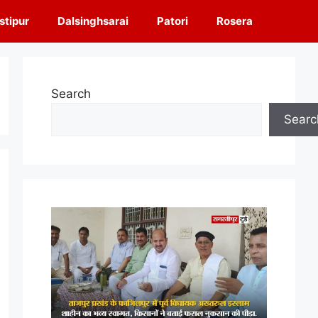
tipur
Dalsinghsarai
Patori
Rosera
Search
Searc