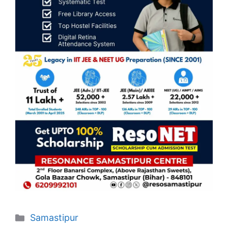
Categories
Samastipur