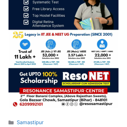
Categories
Samastipur