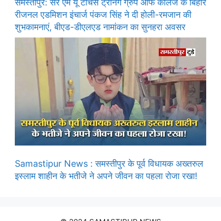
समस्तीपुर: सर एम यू टीचर्स ट्रेनिंग ग्रुप ऑफ कॉलेज के बिहार
रीजनल एडमिशन इंचार्ज पंकज सिंह ने दी होली-रमजान की
शुभकामनाएं, बीएड-डीएलएड नामांकन का सुनहरा अवसर
Samastipur News : समस्तीपुर के पूर्व विधायक अख्तरुल
इस्लाम शाहीन के भतीजे ने अपने जीवन का पहला रोजा रखा!