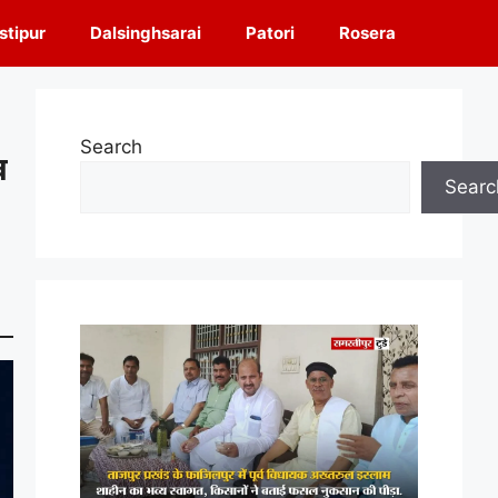
tipur
Dalsinghsarai
Patori
Rosera
Search
ख
Searc