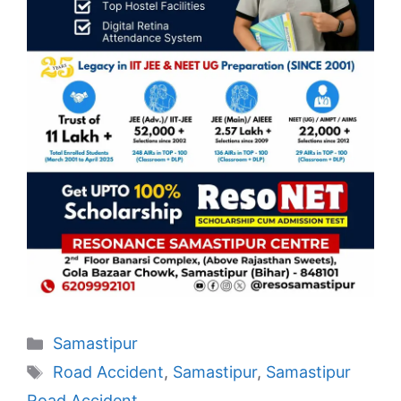
Categories
Samastipur
Tags
Road Accident
,
Samastipur
,
Samastipur
Road Accident