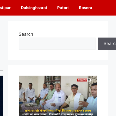
tipur
Dalsinghsarai
Patori
Rosera
Search
Searc