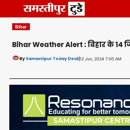
Skip
to
content
Bihar
Bihar Weather Alert : बिहार के 14 ज
By
Samastipur Today Desk
12 Jun, 2024 7:00 AM