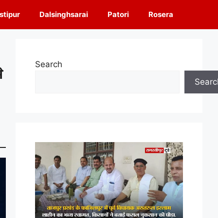
tipur
Dalsinghsarai
Patori
Rosera
Search
े
Searc