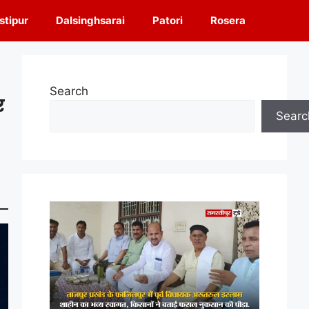
tipur
Dalsinghsarai
Patori
Rosera
Search
र
Searc