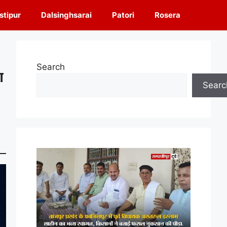
tipur
Dalsinghsarai
Patori
Rosera
Search
ा
Searc