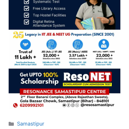
Categories
Samastipur