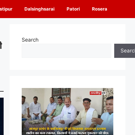
tipur
Dalsinghsarai
Patori
Rosera
Search
ी
Searc