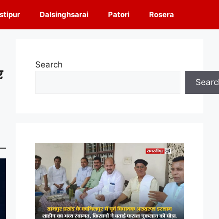
tipur
Dalsinghsarai
Patori
Rosera
Search
र
Searc