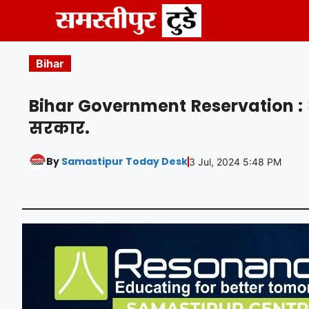
Skip
to
content
Bihar
Bihar Government Reservation : आरक्ष
सरकार.
By
Samastipur Today Desk
3 Jul, 2024 5:48 PM