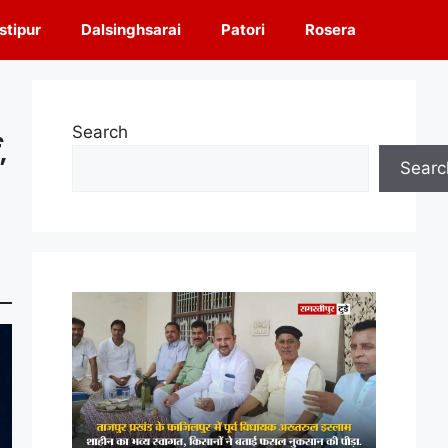
tipur
Dalsinghsarai
Patori
Rosera
Search
,
Searc