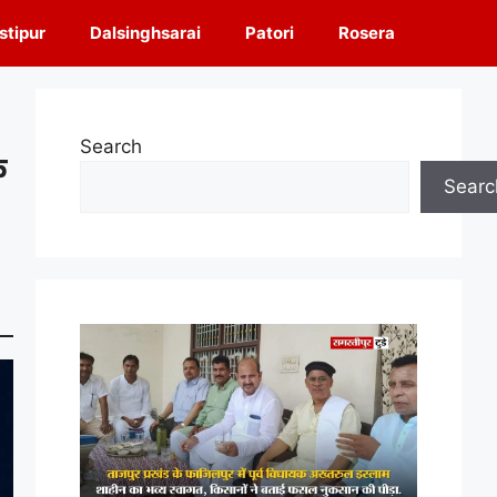
tipur
Dalsinghsarai
Patori
Rosera
Search
फ
Searc