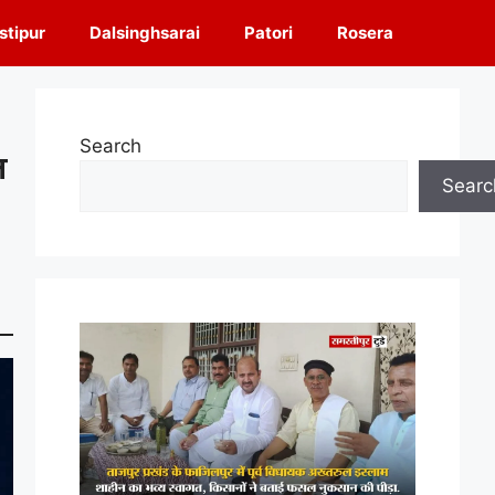
tipur
Dalsinghsarai
Patori
Rosera
Search
न
Searc