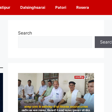
tipur
Dalsinghsarai
Patori
Rosera
Search
Searc