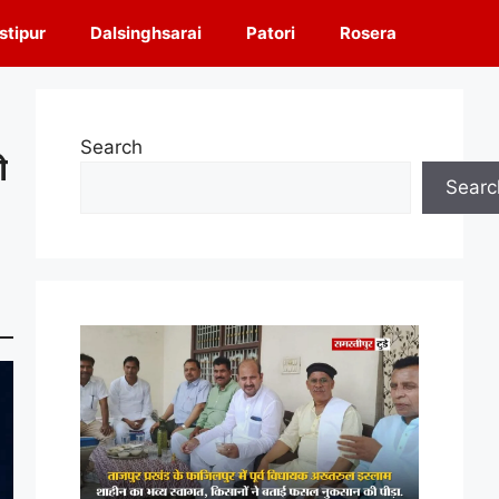
tipur
Dalsinghsarai
Patori
Rosera
Search
ो
Searc