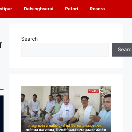
tipur
Dalsinghsarai
Patori
Rosera
Search
न
Searc