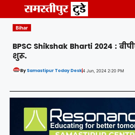
Skip
to
content
Bihar
BPSC Shikshak Bharti 2024 : बीपी
शुरू.
By
Samastipur Today Desk
4 Jun, 2024 2:20 PM