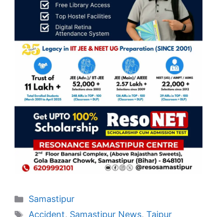
Categories
Samastipur
Tags
Accident
,
Samastipur News
,
Tajpur