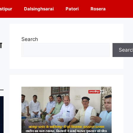
tipur
Dalsinghsarai
Patori
Rosera
Search
ा
Searc