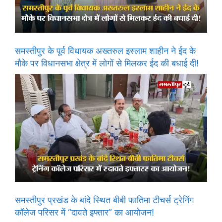
समस्तीपुर के पूर्व विधायक अख्तरुल इस्लाम शाहीन ने ईद के
मौके पर विधानसभा क्षेत्र में लोगों से मिलकर ईद की बधाई दी!
समस्तीपुर प्रखंड के बांदे स्थित बीबी फातिमा टीचर्स ट्रेनिंग
कॉलेज परिसर में “दावते इफ्तार” का आयोजन!