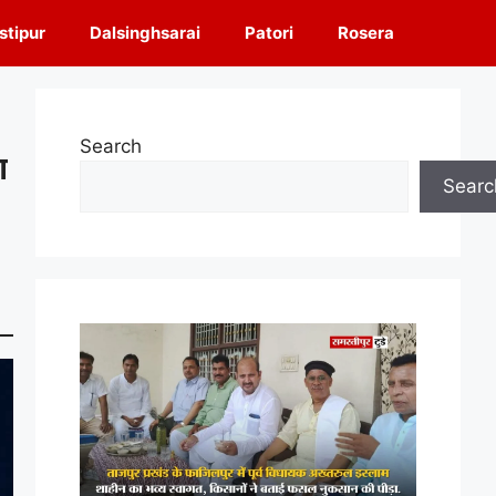
tipur
Dalsinghsarai
Patori
Rosera
Search
ा
Searc