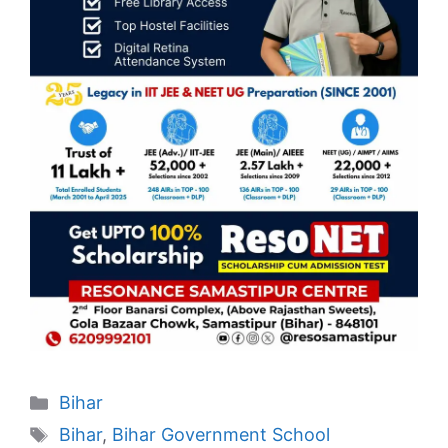
Categories
Bihar
Tags
Bihar
,
Bihar Government School