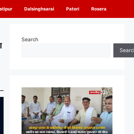
tipur
Dalsinghsarai
Patori
Rosera
Search
ा
Searc