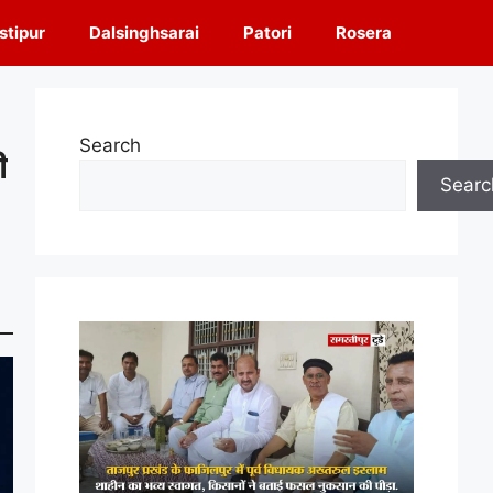
tipur
Dalsinghsarai
Patori
Rosera
Search
ी
Searc