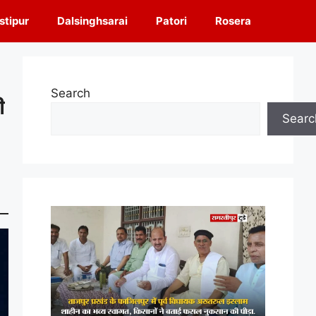
tipur
Dalsinghsarai
Patori
Rosera
Search
ी
Searc