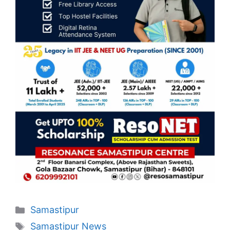
Categories
Samastipur
Tags
Samastipur News