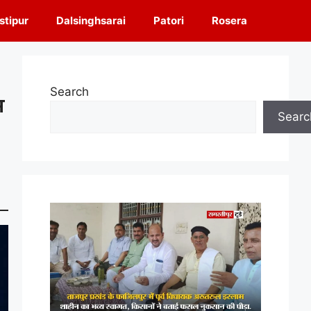
tipur
Dalsinghsarai
Patori
Rosera
Search
स
Searc