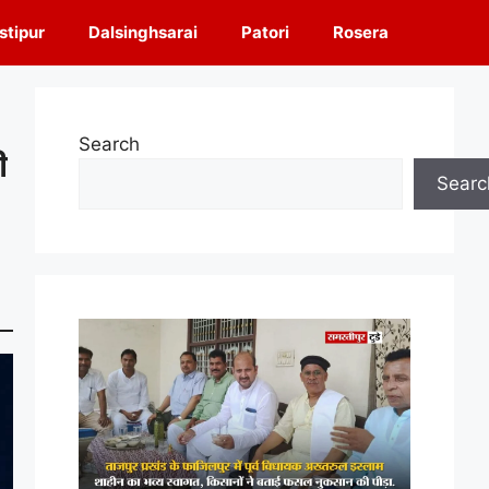
tipur
Dalsinghsarai
Patori
Rosera
Search
ी
Searc