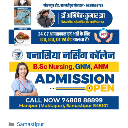
Categories
Samastipur