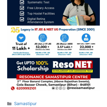
Categories
Samastipur