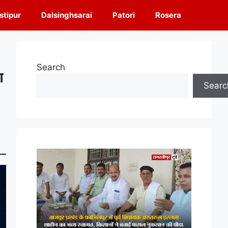
tipur
Dalsinghsarai
Patori
Rosera
Search
ा
Searc