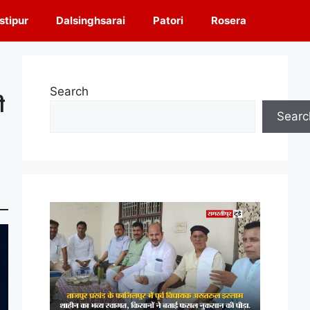
tipur
Dalsinghsarai
Patori
Rosera
Search
ी
Searc