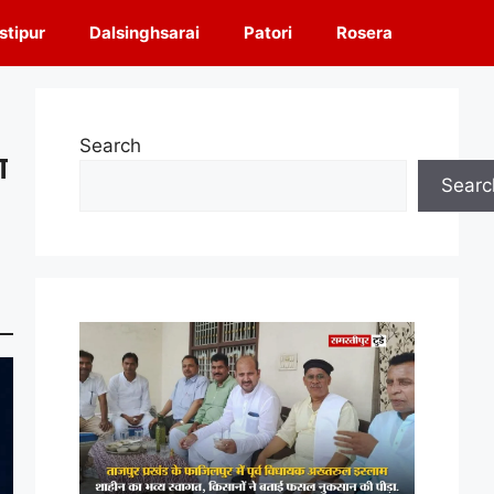
tipur
Dalsinghsarai
Patori
Rosera
Search
ा
Searc