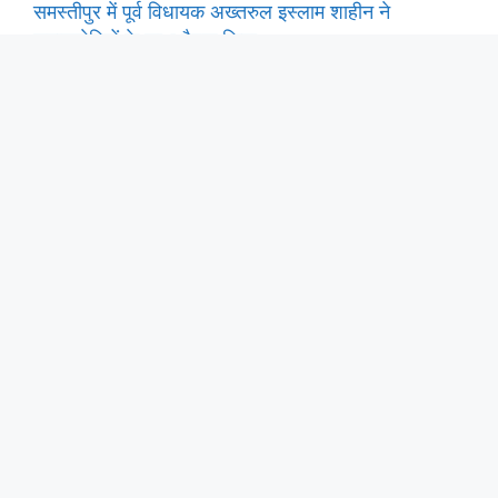
समस्तीपुर में पूर्व विधायक अख्तरुल इस्लाम शाहीन ने
समाजसेवियों के साथ बैठक किया.
समस्तीपुर: सर एम यू टीचर्स ट्रेनिंग ग्रुप ऑफ कॉलेज के बिहार
रीजनल एडमिशन इंचार्ज पंकज सिंह ने दी होली-रमजान की
शुभकामनाएं, बीएड-डीएलएड नामांकन का सुनहरा अवसर