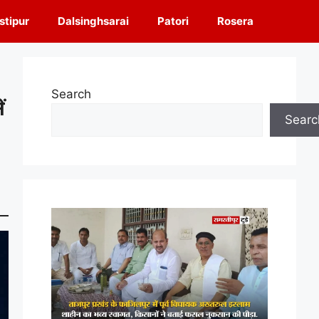
tipur
Dalsinghsarai
Patori
Rosera
Search
ं
Searc