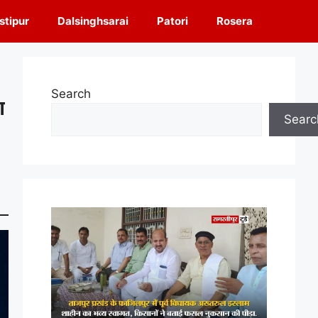
tipur
Dalsinghsarai
Patori
Rosera
Search
ा
Searc