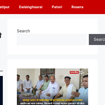
tipur
Dalsinghsarai
Patori
Rosera
Search
े
Searc