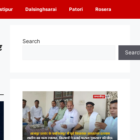
tipur
Dalsinghsarai
Patori
Rosera
Search
र
Searc