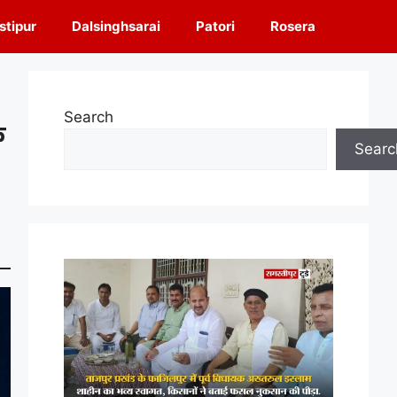
tipur
Dalsinghsarai
Patori
Rosera
Search
क
Searc