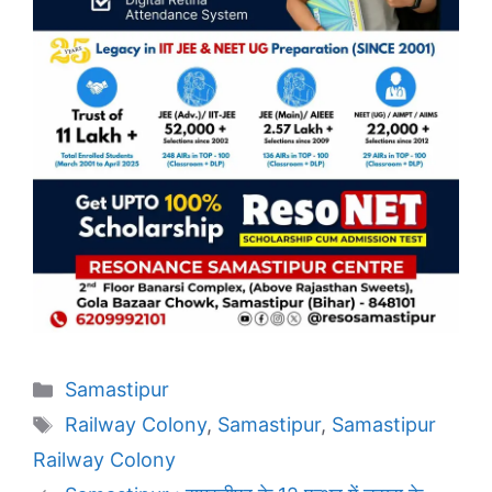
Categories
Samastipur
Tags
Railway Colony
,
Samastipur
,
Samastipur
Railway Colony