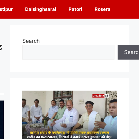
tipur
Dalsinghsarai
Patori
Rosera
Search
ट
Searc