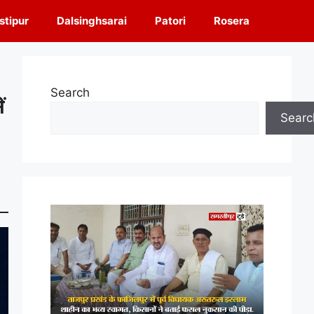
tipur
Dalsinghsarai
Patori
Rosera
Search
ं
Searc