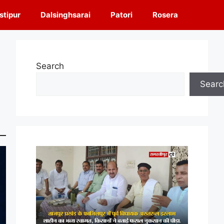
tipur
Dalsinghsarai
Patori
Rosera
Search
Searc