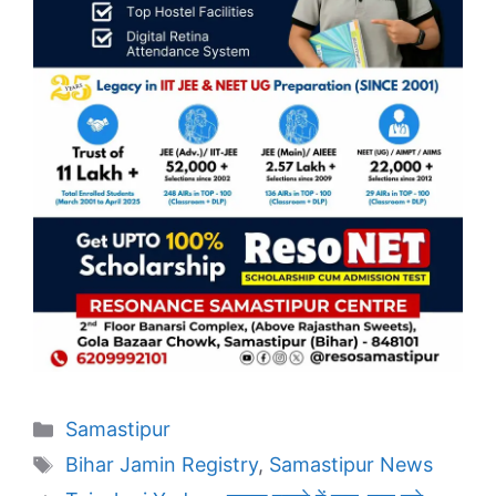
Categories
Samastipur
Tags
Bihar Jamin Registry
,
Samastipur News