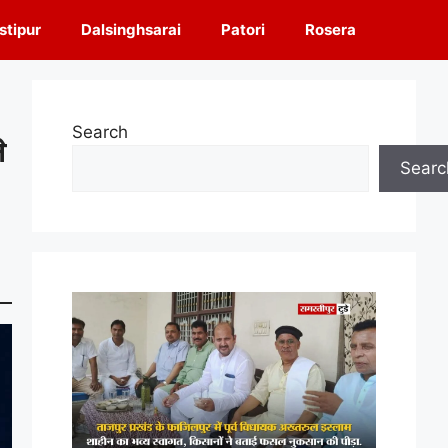
tipur
Dalsinghsarai
Patori
Rosera
Search
े
Searc