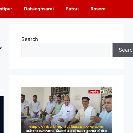
tipur
Dalsinghsarai
Patori
Rosera
Search
,
Searc