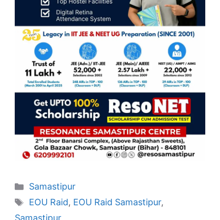
Categories
Samastipur
Tags
EOU Raid
,
EOU Raid Samastipur
,
Samastipur