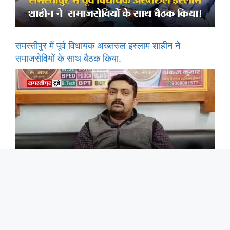
समस्तीपुर में पूर्व विधायक अख्तरुल इस्लाम शाहीन ने
समाजसेवियों के साथ बैठक किया.
समस्तीपुर: सर एम यू टीचर्स ट्रेनिंग ग्रुप ऑफ कॉलेज के बिहार
रीजनल एडमिशन इंचार्ज पंकज सिंह ने दी होली-रमजान की
शुभकामनाएं, बीएड-डीएलएड नामांकन का सुनहरा अवसर