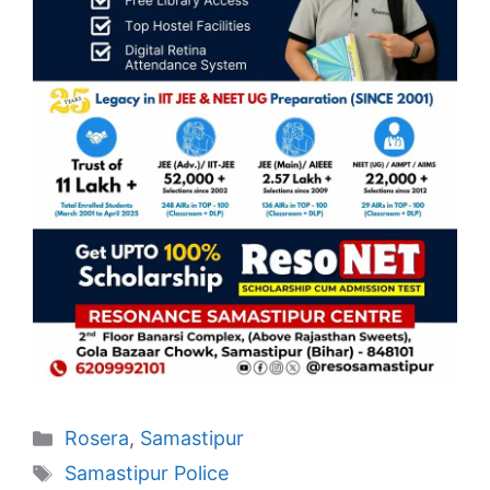
Categories
Rosera
,
Samastipur
Tags
Samastipur Police