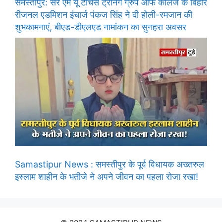
समस्तीपुर: सर एम यू टीचर्स ट्रेनिंग ग्रुप ऑफ कॉलेज के बिहार
रीजनल एडमिशन इंचार्ज पंकज सिंह ने दी होली-रमजान की
शुभकामनाएं, बीएड-डीएलएड नामांकन का सुनहरा अवसर
Samastipur News : समस्तीपुर के पूर्व विधायक अख्तरुल
इस्लाम शाहीन के भतीजे ने अपने जीवन का पहला रोजा रखा!